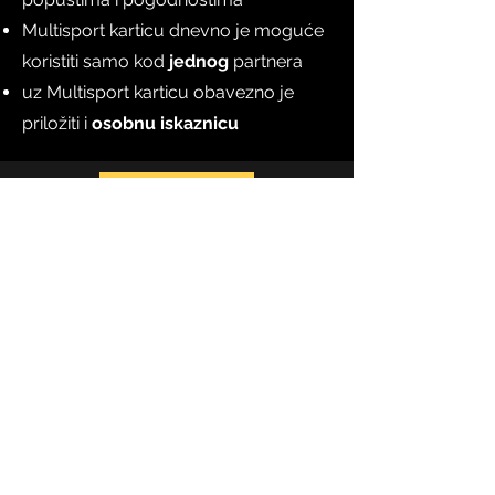
Multisport karticu dnevno je moguće
koristiti samo kod
jednog
partnera
uz Multisport karticu obavezno je
priložiti i
osobnu iskaznicu
Rezerviraj
Elephant in the Escape Room
elephantescapezg@gmail.com
+385 91 7272 294