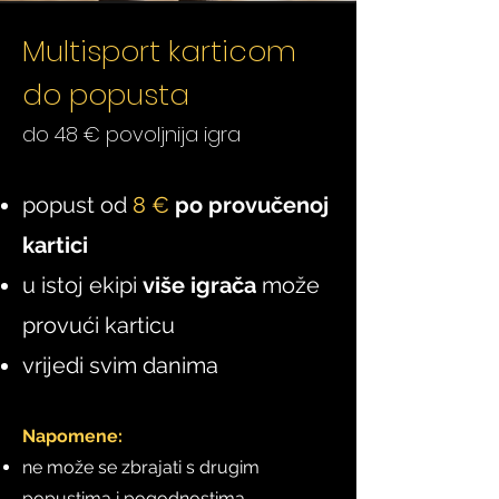
Multisport karticom
do popusta
do 48 € povoljnija igra
popust od
8 €
po provučenoj
kartici
u istoj ekipi
više igrača
može
provući karticu
vrijedi svim danima
Napomene:
ne može se zbrajati s drugim
popustima i pogodnostima