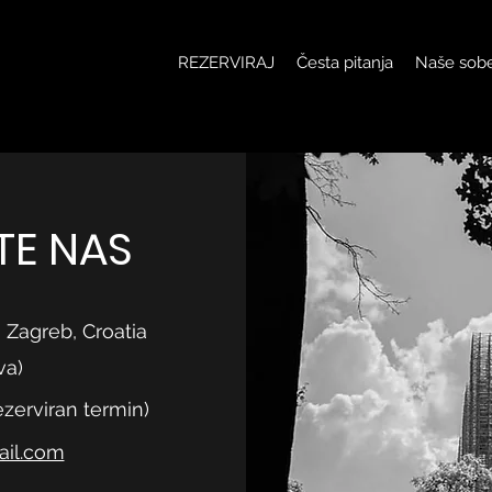
REZERVIRAJ
Česta pitanja
Naše sob
TE NAS
 Zagreb, Croatia
va)
ezerviran termin)
il.com