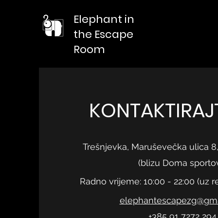
Elephant in
the Escape
Room
KONTAKTIRAJ
Trešnjevka, Maruševečka ulica 8,
​(blizu Doma sporto
Radno vrijeme: 10:00 - 22:00 (uz r
elephantescapezg@gma
+385 91 7272 294