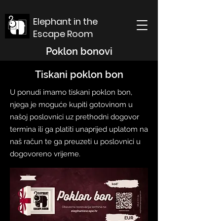
Elephant in the
Escape Room
Poklon bonovi
Tiskani poklon bon
U ponudi imamo tiskani poklon bon,
njega je moguće kupiti gotovinom u
našoj poslovnici uz prethodni dogovor
termina ili ga platiti unaprijed uplatom na
naš račun te ga preuzeti u poslovnici u
dogovoreno vrijeme.