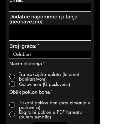
Email
Dodatne napomene i pitanja
(neobavezno):
Broj igrača:
Način plaćanja
*
Transakcijska uplata (Internet
bankarstvom)
Gotovinom (U poslovnici)
Oblik poklon bona
*
Tiskani poklon bon (preuzimanje u
poslovnici)
Digitalni poklon u PDF formatu
(putem e-maila)
Pošalji